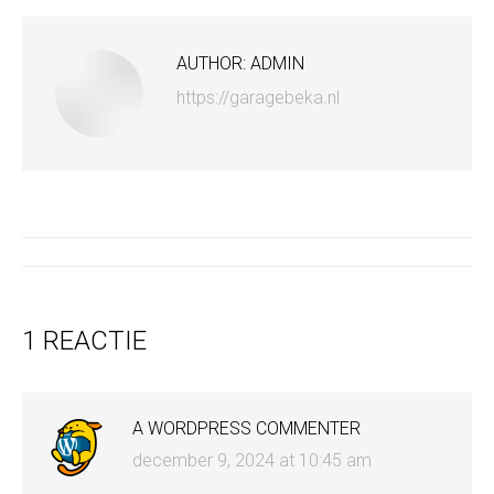
AUTHOR:
ADMIN
https://garagebeka.nl
BERICHT
NAVIGATIE
1 REACTIE
A WORDPRESS COMMENTER
december 9, 2024 at 10:45 am
says: